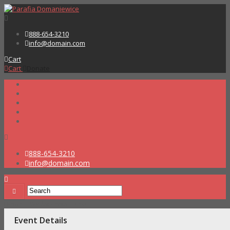
888-654-3210
info@domain.com
Cart
Cart
Donate
888-654-3210
info@domain.com
Home
Wydarzenia
test
Event Details