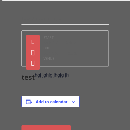
To wydarzenie minęło.
START
paź 25th - 9:30am
END
paź 25th - 10:00am
VENUE
hgj jghjg jhgjg jh
test
Add to calendar