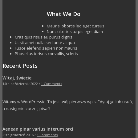
What We Do
Mauris lobortis leo eget cursus
Nunc ultricies turpis eget diam
Cras quis risus eu purus dignis
Ut sit amet nulla sed ante aliqua
Fusce elefend sapien non mauris
Phasellus idrisus convallis, scleris
Recent Posts
Witaj, świecie!
14th październik 2022 /
1 Comments
Witamy w WordPressie. To jest twój pierwszy wpis. Edytuj go lub usuń,
a następnie zacznij pisać!
Aenean pinar varius interum orci
25th grudzień 2016 /
3 Comments