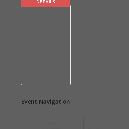
DETAILS
Date:
25 października, 2022
Time:
09:30 - 10:00
Event Navigation
Intencje – gyt
ytuytyutyutyutut yu
Nowenna