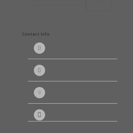
Contact Info
2936 West Lorem Street,
Los Angeles, California - 90005
Phone: ( 888 ) 743 2143
Fax: ( 888 ) 786 6542
admin@domainname.com
info@domainname.com
Mon-Sat: 8:30 am - 5:00 pm
Sun:10:00 am - 12:00 pm