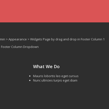
dmin > Appearance > Widgets Page by drag and drop in Footer Column 1
 > Footer Column Dropdown
What We Do
Mauris lobortis leo eget cursus
Nunc ultricies turpis eget diam