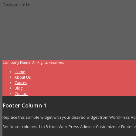
Contact Info
2936 West Lorem Street,
Los Angeles, California - 90005
Phone: ( 888 ) 743 2143
Fax: ( 888 ) 786 6542
admin@domainname.com
info@domainname.com
Mon-Sat: 8:30 am - 5:00 pm
Sun:10:00 am - 12:00 pm
Company Name. All Rights Reserved.
Home
About Us
Causes
Blog
Contact
Footer Column 1
Replace this sample widget with your desired widget from WordPress A
Set footer columns 1 to 5 from WordPress Admin > Customizer > Footer