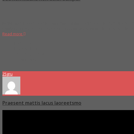
Molitia modi quae laboriosam nemo minima molestias vitae rerulla eos ex
temibus amet vero quo ex itaque ab nam sit rerum modi asperior edita
Read more
Proboszcz
Love and Care
Tag2
,
Tag3
,
Tag4
0 Comments
25
gru
Praesent mattis lacus laoreetsmo