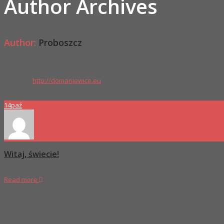
Author Archives
Author:
Proboszcz
Website:
http://domaniewice.eu
14
paź
Witaj, świecie!
Witamy w WordPressie. To jest twój pierwszy wpis. Edytuj go lub usuń, a 
Read more
Proboszcz
Bez kategorii
1 Comments