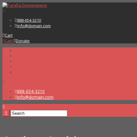
888-654-3210
info@domain.com
Cart
Cart
Donate
888-654-3210
info@domain.com
Home
Proboszcz