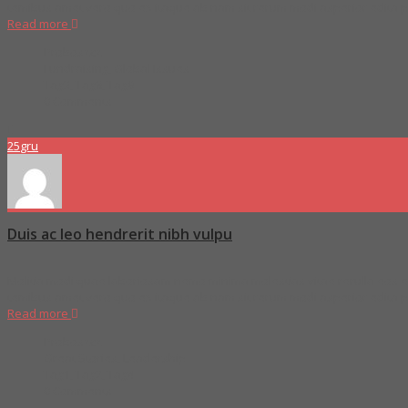
temibus amet vero quo ex itaque ab nam sit rerum modi asperior edita
Read more
Proboszcz
Fundraising
,
Global Issues
Tag3
,
Tag8
,
Tag9
0 Comments
25
gru
Duis ac leo hendrerit nibh vulpu
Molitia modi quae laboriosam nemo minima molestias vitae rerulla eos ex
temibus amet vero quo ex itaque ab nam sit rerum modi asperior edita
Read more
Proboszcz
Great Stories
,
Leadership
Tag1
,
Tag2
,
Tag4
0 Comments