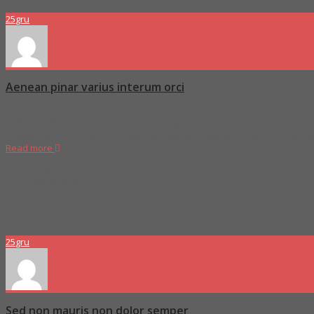
25
gru
Aenean pinar varius interum orci
Molitia modi quae laboriosam nemo minima molestias vitae rerulla eos ex
temibus amet vero quo ex itaque ab nam sit rerum modi asperior edita
Read more
Proboszcz
Fundraising
Tag1
,
Tag3
,
Tag9
3 Comments
25
gru
Sed non mauris non dolor semper