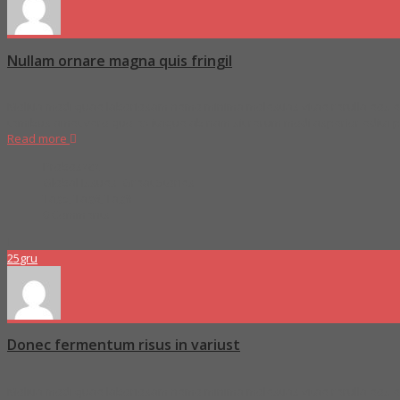
Nullam ornare magna quis fringil
Molitia modi quae laboriosam nemo minima molestias vitae rerulla eos ex
temibus amet vero quo ex itaque ab nam sit rerum modi asperior edita
Read more
Proboszcz
Global Issues
,
Great Stories
Tag5
,
Tag6
,
Tag8
0 Comments
25
gru
Donec fermentum risus in variust
Molitia modi quae laboriosam nemo minima molestias vitae rerulla eos ex