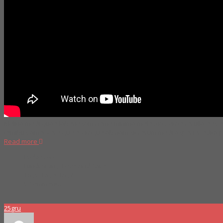
Molitia modi quae laboriosam nemo minima molestias vitae rerulla eos ex
temibus amet vero quo ex itaque ab nam sit rerum modi asperior edita
Read more
Proboszcz
Fundraising
,
Love and Care
Tag5
,
Tag6
,
Tag7
0 Comments
25
gru